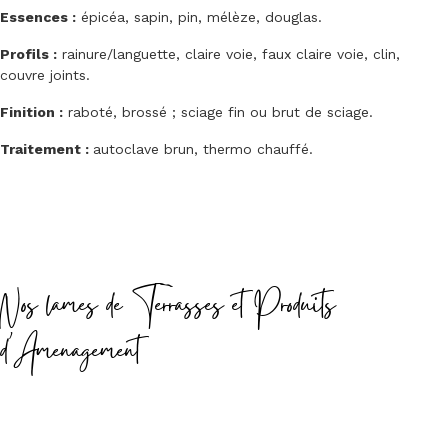
Essences :
épicéa, sapin, pin, mélèze, douglas.
Profils :
rainure/languette, claire voie, faux claire voie, clin,
couvre joints.
Finition :
raboté, brossé ; sciage fin ou brut de sciage.
Traitement :
autoclave brun, thermo chauffé.
Nos lames de Terrasses et Produits
d'Amenagement