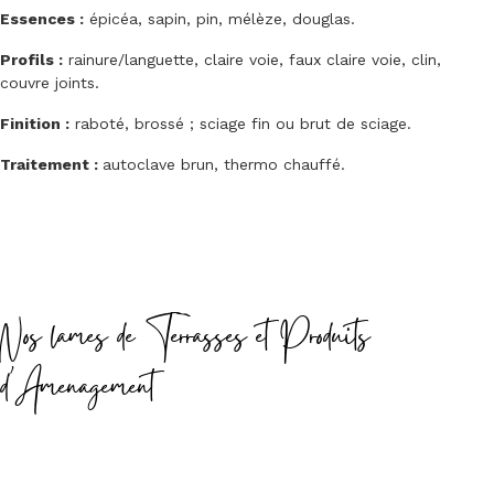
Essences :
épicéa, sapin, pin, mélèze, douglas.
Profils :
rainure/languette, claire voie, faux claire voie, clin,
couvre joints.
Finition :
raboté, brossé ; sciage fin ou brut de sciage.
Traitement :
autoclave brun, thermo chauffé.
Nos lames de Terrasses et Produits
d'Amenagement