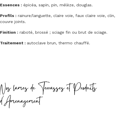
Essences :
épicéa, sapin, pin, mélèze, douglas.
Profils :
rainure/languette, claire voie, faux claire voie, clin,
couvre joints.
Finition :
raboté, brossé ; sciage fin ou brut de sciage.
Traitement :
autoclave brun, thermo chauffé.
Nos lames de Terrasses et Produits
d'Amenagement