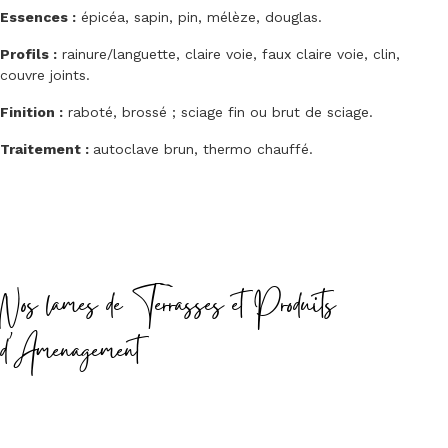
Essences :
épicéa, sapin, pin, mélèze, douglas.
Profils :
rainure/languette, claire voie, faux claire voie, clin,
couvre joints.
Finition :
raboté, brossé ; sciage fin ou brut de sciage.
Traitement :
autoclave brun, thermo chauffé.
Nos lames de Terrasses et Produits
d'Amenagement