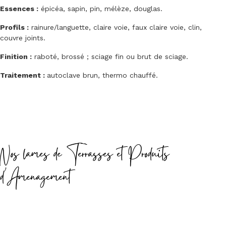
Essences :
épicéa, sapin, pin, mélèze, douglas.
Profils :
rainure/languette, claire voie, faux claire voie, clin,
couvre joints.
Finition :
raboté, brossé ; sciage fin ou brut de sciage.
Traitement :
autoclave brun, thermo chauffé.
Nos lames de Terrasses et Produits
d'Amenagement