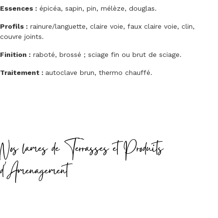
Essences :
épicéa, sapin, pin, mélèze, douglas.
Profils :
rainure/languette, claire voie, faux claire voie, clin,
couvre joints.
Finition :
raboté, brossé ; sciage fin ou brut de sciage.
Traitement :
autoclave brun, thermo chauffé.
Nos lames de Terrasses et Produits
d'Amenagement