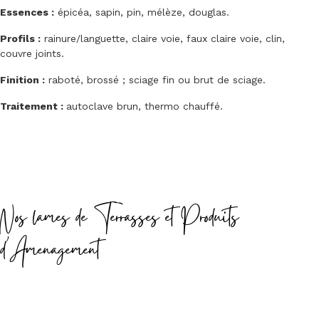
Essences :
épicéa, sapin, pin, mélèze, douglas.
Profils :
rainure/languette, claire voie, faux claire voie, clin,
couvre joints.
Finition :
raboté, brossé ; sciage fin ou brut de sciage.
Traitement :
autoclave brun, thermo chauffé.
Nos lames de Terrasses et Produits
d'Amenagement