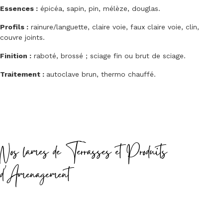
Essences :
épicéa, sapin, pin, mélèze, douglas.
Profils :
rainure/languette, claire voie, faux claire voie, clin,
couvre joints.
Finition :
raboté, brossé ; sciage fin ou brut de sciage.
Traitement :
autoclave brun, thermo chauffé.
Nos lames de Terrasses et Produits
d'Amenagement