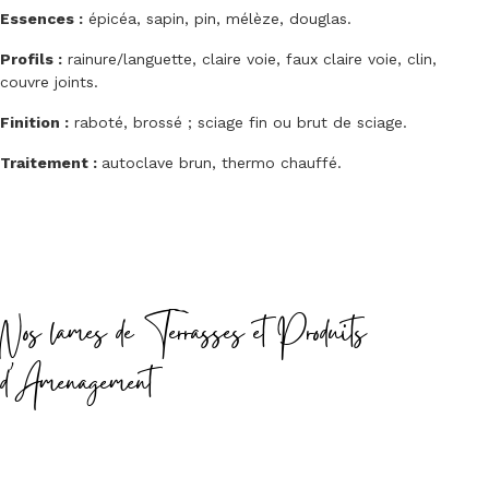
Essences :
épicéa, sapin, pin, mélèze, douglas.
Profils :
rainure/languette, claire voie, faux claire voie, clin,
couvre joints.
Finition :
raboté, brossé ; sciage fin ou brut de sciage.
Traitement :
autoclave brun, thermo chauffé.
Nos lames de Terrasses et Produits
d'Amenagement