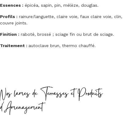
Essences :
épicéa, sapin, pin, mélèze, douglas.
Profils :
rainure/languette, claire voie, faux claire voie, clin,
couvre joints.
Finition :
raboté, brossé ; sciage fin ou brut de sciage.
Traitement :
autoclave brun, thermo chauffé.
Nos lames de Terrasses et Produits
d'Amenagement