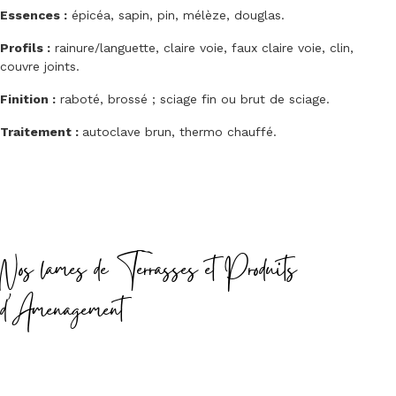
Essences :
épicéa, sapin, pin, mélèze, douglas.
Profils :
rainure/languette, claire voie, faux claire voie, clin,
couvre joints.
Finition :
raboté, brossé ; sciage fin ou brut de sciage.
Traitement :
autoclave brun, thermo chauffé.
Nos lames de Terrasses et Produits
d'Amenagement