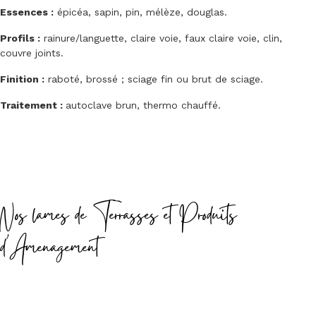
Essences :
épicéa, sapin, pin, mélèze, douglas.
Profils :
rainure/languette, claire voie, faux claire voie, clin,
couvre joints.
Finition :
raboté, brossé ; sciage fin ou brut de sciage.
Traitement :
autoclave brun, thermo chauffé.
Nos lames de Terrasses et Produits
d'Amenagement